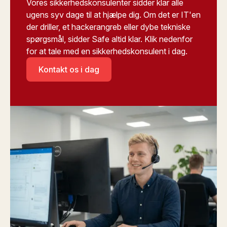
Vores sikkerhedskonsulenter sidder klar alle
ugens syv dage til at hjælpe dig. Om det er IT'en
der driller, et hackerangreb eller dybe tekniske
spørgsmål, sidder Safe altid klar. Klik nedenfor
for at tale med en sikkerhedskonsulent i dag.
Kontakt os i dag