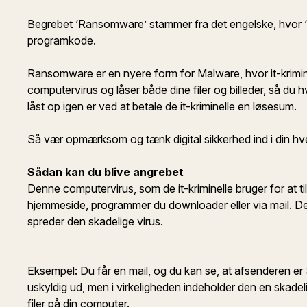
Begrebet ‘Ransomware’ stammer fra det engelske, hvor 
programkode.
Ransomware er en nyere form for Malware, hvor it-krimine
computervirus og låser både dine filer og billeder, så du
låst op igen er ved at betale de it-kriminelle en løsesum.
Så vær opmærksom og tænk digital sikkerhed ind i din hve
Sådan kan du blive angrebet
Denne computervirus, som de it-kriminelle bruger for at t
hjemmeside, programmer du downloader eller via mail. De i
spreder den skadelige virus.
Eksempel: Du får en mail, og du kan se, at afsenderen er
uskyldig ud, men i virkeligheden indeholder den en skadelig
filer på din computer.