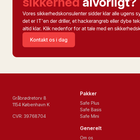
sikkerhed
alvorligt?
Vores sikkerhedskonsulenter sidder klar alle ugens sy
det er IT'en der driller, et hackerangreb eller dybe t
altid klar. Klik nedenfor for at tale med en sikkerheds
Kontakt os i dag
Pakker
Gråbrødretorv 8
Safe Plus
1154 København K
Safe Basis
CVR: 39768704
Safe Mini
Generelt
Om os