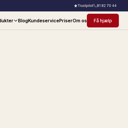
Trustpilot
81 82 70 44
dukter
Blog
Kundeservice
Priser
Om os
Få hjælp