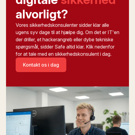
alvorligt?
Vores sikkerhedskonsulenter sidder klar alle
ugens syv dage til at hjælpe dig. Om det er IT'en
der driller, et hackerangreb eller dybe tekniske
spørgsmål, sidder Safe altid klar. Klik nedenfor
for at tale med en sikkerhedskonsulent i dag.
Kontakt os i dag