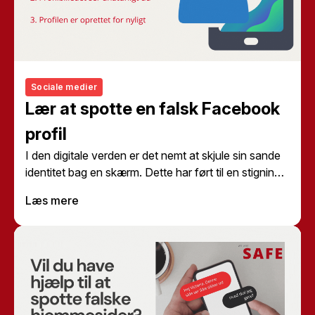
Sociale medier
Lær at spotte en falsk Facebook
profil
I den digitale verden er det nemt at skjule sin sande
identitet bag en skærm. Dette har ført til en stigning i
antallet af falske profiler på sociale medier som
Læs mere
Facebook. Disse profiler kan bruges til alt fra
uskyldige pranks til mere alvorlige forbrydelser som
identitetstyveri
og svindel. Men hvordan kan du
spotte en falsk Facebook profil? Her er nogle gode
råd fra Safe.