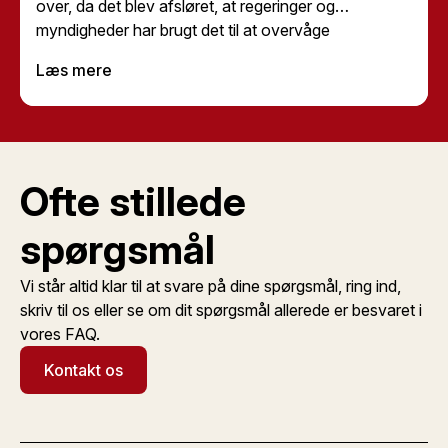
over, da det blev afsløret, at regeringer og
myndigheder har brugt det til at overvåge
journalister, aktivister og politikere. Men hvad
Læs mere
betyder det for dig som almindelig bruger? Er
Pegasus en reel risiko, eller er det kun et problem for
højt profilerede personer? Lad os afmystificere
Pegasus-spyware og se på, hvad du skal vide for at
beskytte dig selv.
Ofte stillede
spørgsmål
Vi står altid klar til at svare på dine spørgsmål, ring ind,
skriv til os eller se om dit spørgsmål allerede er besvaret i
vores FAQ.
Kontakt os