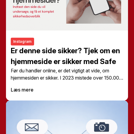
Instagram
Er denne side sikker? Tjek om en
hjemmeside er sikker med Safe
Før du handler online, er det vigtigt at vide, om
hjemmesiden er sikker. I 2023 mistede over 150.000
danskere penge på grund af online svindel. Med
Læs mere
Safe Assistant kan du minimere risikoen for at blive
ramt af svindel. Med
Safe’s værktøj
kan du nemt
tjekke, om en hjemmeside er sikker, før du indtaster
dine kortoplysninger.