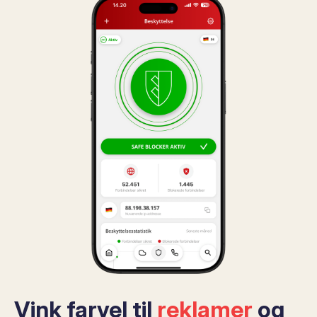
Vink farvel til
reklamer
og