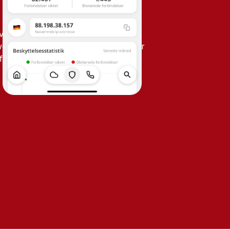
ve den mest relevante information, når
 webshop dansk? Var det en reklame, der
fe Assistant.