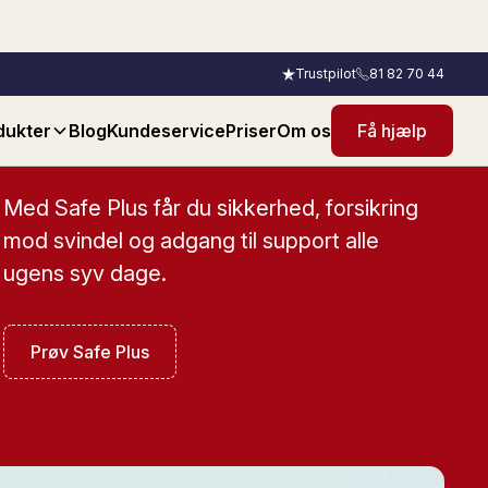
Trustpilot
81 82 70 44
dukter
Blog
Kundeservice
Priser
Om os
Få hjælp
Med Safe Plus får du sikkerhed, forsikring
mod svindel og adgang til support alle
ugens syv dage.
Prøv Safe Plus