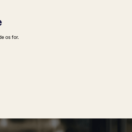
e
de os for.