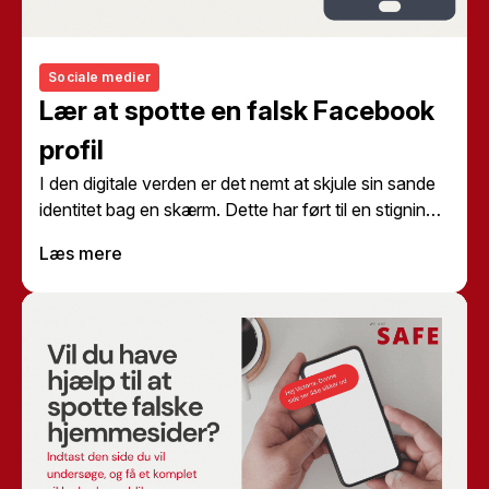
Sociale medier
Lær at spotte en falsk Facebook
profil
I den digitale verden er det nemt at skjule sin sande
identitet bag en skærm. Dette har ført til en stigning i
antallet af falske profiler på sociale medier som
Læs mere
Facebook. Disse profiler kan bruges til alt fra
uskyldige pranks til mere alvorlige forbrydelser som
identitetstyveri
og svindel. Men hvordan kan du
spotte en falsk Facebook profil? Her er nogle gode
råd fra Safe.