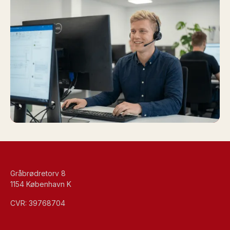
Gråbrødretorv 8
1154 København K
CVR: 39768704