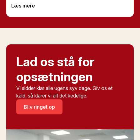
journalister, aktivister og politikere. Men hvad
Læs mere
betyder det for dig som almindelig bruger? Er
Pegasus en reel risiko, eller er det kun et problem for
højt profilerede personer? Lad os afmystificere
Pegasus-spyware og se på, hvad du skal vide for at
beskytte dig selv.
Lad os stå for
opsætningen
Vi sidder klar alle ugens syv dage. Giv os et
kald, så klarer vi alt det kedelige.
Bliv ringet op