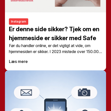
Instagram
Er denne side sikker? Tjek om en
hjemmeside er sikker med Safe
Før du handler online, er det vigtigt at vide, om
hjemmesiden er sikker. I 2023 mistede over 150.000
danskere penge på grund af online svindel. Med
Læs mere
Safe Assistant kan du minimere risikoen for at blive
ramt af svindel. Med
Safe’s værktøj
kan du nemt
tjekke, om en hjemmeside er sikker, før du indtaster
dine kortoplysninger.