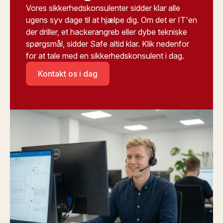
Vores sikkerhedskonsulenter sidder klar alle
ugens syv dage til at hjælpe dig. Om det er IT'en
der driller, et hackerangreb eller dybe tekniske
spørgsmål, sidder Safe altid klar. Klik nedenfor
for at tale med en sikkerhedskonsulent i dag.
Kontakt os i dag