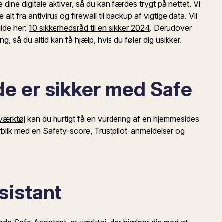
 dine digitale aktiver, så du kan færdes trygt på nettet. Vi
lt fra antivirus og firewall til backup af vigtige data. Vil
ide her:
10 sikkerhedsråd til en sikker 2024
. Derudover
, så du altid kan få hjælp, hvis du føler dig usikker.
e er sikker med Safe
 værktøj
kan du hurtigt få en vurdering af en hjemmesides
rblik med en Safety-score, Trustpilot-anmeldelser og
sistant
oade
Safe Assistant
, et værktøj, der hjælper dig med at