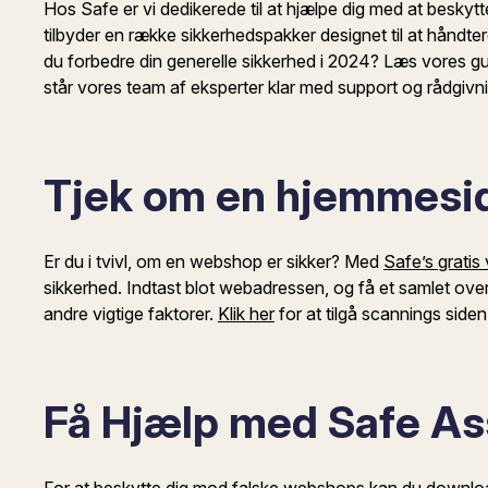
Hos Safe er vi dedikerede til at hjælpe dig med at beskytte
tilbyder en række sikkerhedspakker designet til at håndtere a
du forbedre din generelle sikkerhed i 2024? Læs vores gu
står vores team af eksperter klar med support og rådgivning
Tjek om en hjemmesid
Er du i tvivl, om en webshop er sikker? Med
Safe’s gratis
sikkerhed. Indtast blot webadressen, og få et samlet ove
andre vigtige faktorer.
Klik her
for at tilgå scannings siden
Få Hjælp med Safe As
For at beskytte dig mod falske webshops kan du downl