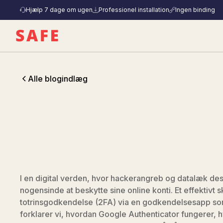
Hjælp 7 dage om ugen
Professionel installation
Ingen binding
Alle blogindlæg
I en digital verden, hvor hackerangreb og datalæk des
nogensinde at beskytte sine online konti. Et effektivt
totrinsgodkendelse (2FA) via en godkendelsesapp som
forklarer vi, hvordan Google Authenticator fungerer, h