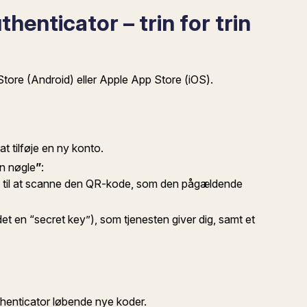
enticator – trin for trin
ore (Android) eller Apple App Store (iOS).
at tilføje en ny konto.
en nøgle
”
:
a til at scanne den QR-kode, som den pågældende
det en “secret key”), som tjenesten giver dig, samt et
thenticator løbende nye koder.