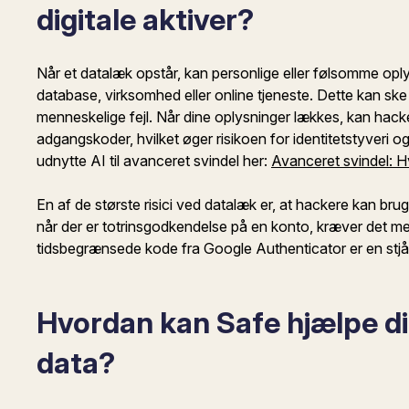
digitale aktiver?
Når et datalæk opstår, kan personlige eller følsomme oplysn
database, virksomhed eller online tjeneste. Dette kan sk
menneskelige fejl. Når dine oplysninger lækkes, kan hacke
adgangskoder, hvilket øger risikoen for identitetstyver
udnytte AI til avanceret svindel her:
Avanceret svindel: H
En af de største risici ved datalæk er, at hackere kan bru
når der er totrinsgodkendelse på en konto, kræver det m
tidsbegrænsede kode fra Google Authenticator er en stj
Hvordan kan Safe hjælpe di
data?