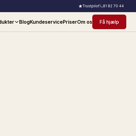
Trustpilot
81 82 70 44
dukter
Blog
Kundeservice
Priser
Om os
Få hjælp