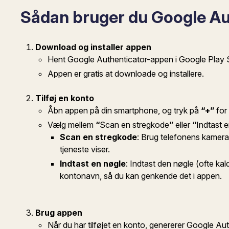
Sådan bruger du Google Auth
Download og installer appen
Hent Google Authenticator-appen i Google Play St
Appen er gratis at downloade og installere.
Tilføj en konto
Åbn appen på din smartphone, og tryk på
“+”
for 
Vælg mellem
“
Scan en stregkode
”
eller
“
Indtast 
Scan en stregkode
: Brug telefonens kamer
tjeneste viser.
Indtast en nøgle
: Indtast den nøgle (ofte kal
kontonavn, så du kan genkende det i appen.
Brug appen
Når du har tilføjet en konto, genererer Google Au