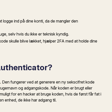
t logge ind på dine konti, da de mangler den
e, selv hvis du ikke er teknisk kyndig.
e skulle blive lækket, hjælper 2FA med at holde dine
uthenticator?
. Den fungerer ved at generere en ny sekscifret kode
rugernavn og adgangskode. Når koden er brugt eller
uligt for en hacker at bruge koden, hvis de først får fat i
 en enhed, de ikke har adgang til.