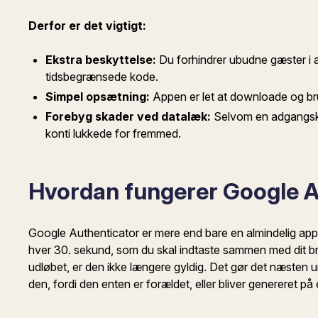
Derfor er det vigtigt:
Ekstra beskyttelse:
Du forhindrer ubudne gæster i a
tidsbegrænsede kode.
Simpel opsætning:
Appen er let at downloade og brug
Forebyg skader ved datalæk:
Selvom en adgangskod
konti lukkede for fremmed.
Hvordan fungerer Google A
Google Authenticator er mere end bare en almindelig app
hver 30. sekund, som du skal indtaste sammen med dit b
udløbet, er den ikke længere gyldig. Det gør det næsten um
den, fordi den enten er forældet, eller bliver genereret på