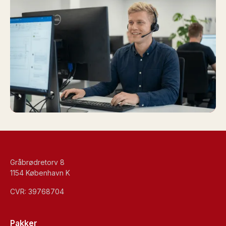
Gråbrødretorv 8
1154 København K
CVR: 39768704
Pakker